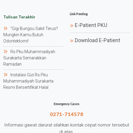
Link Penting
Tulisan Terakhir
E-Patient PKU
“gigi Bungsu Sakit Terus?
Mungkin Kamu Butuh
Download E-Patient
Odontektomi!
Rs Pku Muhammadiyah
Surakarta Semarakkan
Ramadan
Instalasi Gizi Rs Pku
Muhammadiyah Surakarta
Resmi Bersertifikat Halal
Emergency Cases
0271-714578
Informasi gawat darurat silahkan kontak cepat nomor tersebut
di atas.