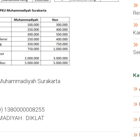
Res
Kar
Ser
Ka
SD) 1380000008255
MADIYAH . DIKLAT