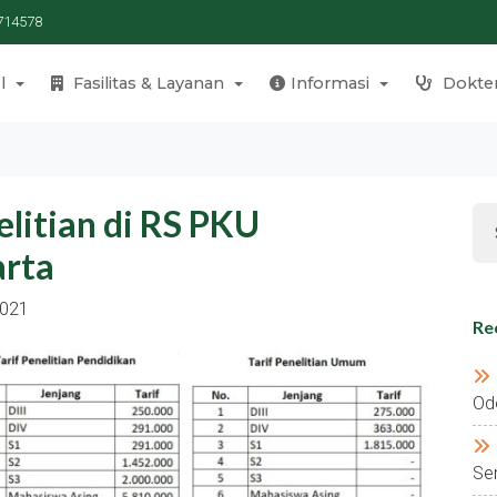
714578
l
Fasilitas & Layanan
Informasi
Dokte
elitian di RS PKU
rta
2021
Re
Od
Se