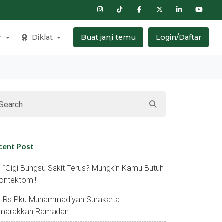
r
Diklat
Buat janji temu
Login/Daftar
cent Post
“gigi Bungsu Sakit Terus? Mungkin Kamu Butuh
ontektomi!
Rs Pku Muhammadiyah Surakarta
marakkan Ramadan