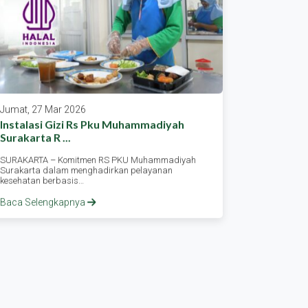
Jumat, 27 Mar 2026
Rabu, 25 
Instalasi Gizi Rs Pku Muhammadiyah
Lebaran S
Surakarta R ...
Karang ...
SURAKARTA – Komitmen RS PKU Muhammadiyah
Asssalamu’
Surakarta dalam menghadirkan pelayanan
kabarnya ?
kesehatan berbasis…
dan…
Baca Selengkapnya
Baca Sele