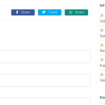
In
Share
Tweet
Share
Od
Se
Res
Kar
Ser
Do