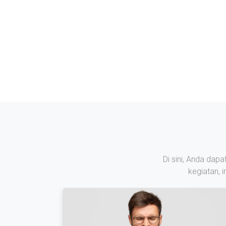
Di sini, Anda dap
kegiatan, 