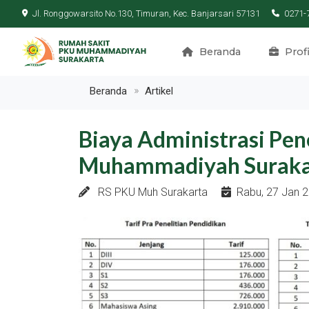
Jl. Ronggowarsito No.130, Timuran, Kec. Banjarsari 57131
0271-
Beranda
Profi
Beranda
Artikel
Biaya Administrasi Pen
Muhammadiyah Suraka
RS PKU Muh Surakarta
Rabu, 27 Jan 