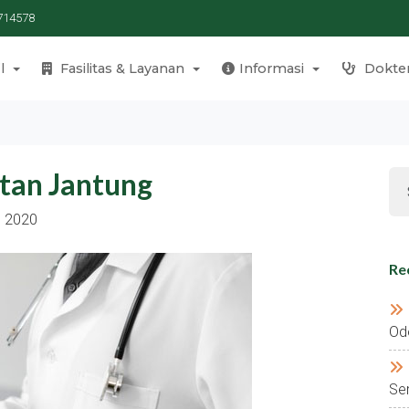
714578
l
Fasilitas & Layanan
Informasi
Dokte
tan Jantung
s 2020
Re
Od
Se