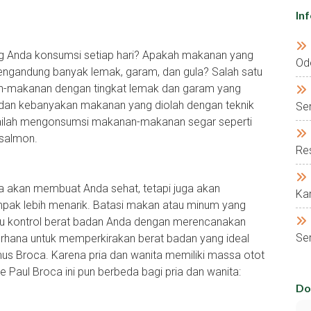
In
ng Anda konsumsi setiap hari? Apakah makanan yang
Od
gandung banyak lemak, garam, dan gula? Salah satu
n-makanan dengan tingkat lemak dan garam yang
, dan kebanyakan makanan yang diolah dengan teknik
Se
ulailah mengonsumsi makanan-makanan segar seperti
 salmon.
Res
ya akan membuat Anda sehat, tetapi juga akan
Kar
ak lebih menarik. Batasi makan atau minum yang
u kontrol berat badan Anda dengan merencanakan
Ser
rhana untuk memperkirakan berat badan yang ideal
s Broca. Karena pria dan wanita memiliki massa otot
e Paul Broca ini pun berbeda bagi pria dan wanita:
Do