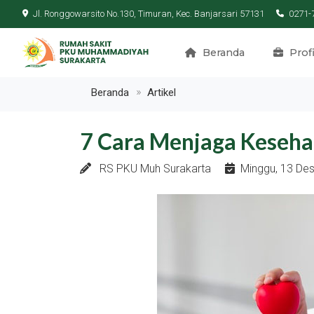
Jl. Ronggowarsito No.130, Timuran, Kec. Banjarsari 57131
0271-
Beranda
Profi
Beranda
Artikel
7 Cara Menjaga Keseha
RS PKU Muh Surakarta
Minggu, 13 De