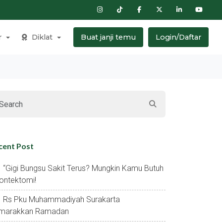
r
Diklat
Buat janji temu
Login/Daftar
cent Post
“gigi Bungsu Sakit Terus? Mungkin Kamu Butuh
ontektomi!
Rs Pku Muhammadiyah Surakarta
marakkan Ramadan