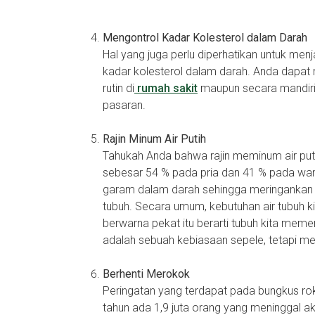
Mengontrol Kadar Kolesterol dalam Darah
Hal yang juga perlu diperhatikan untuk me
kadar kolesterol dalam darah. Anda dapat
rutin di
rumah sakit
maupun secara mandiri
pasaran.
Rajin Minum Air Putih
Tahukah Anda bahwa rajin meminum air puti
sebesar 54 % pada pria dan 41 % pada wani
garam dalam darah sehingga meringankan 
tubuh. Secara umum, kebutuhan air tubuh ki
berwarna pekat itu berarti tubuh kita memerl
adalah sebuah kebiasaan sepele, tetapi me
Berhenti Merokok
Peringatan yang terdapat pada bungkus rok
tahun ada 1,9 juta orang yang meninggal a