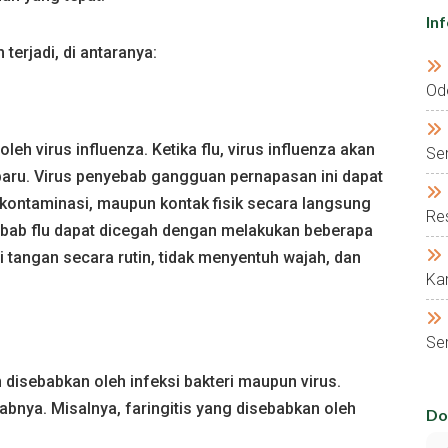
In
erjadi, di antaranya:
Od
eh virus influenza. Ketika flu, virus influenza akan
Se
paru. Virus penyebab gangguan pernapasan ini dapat
rkontaminasi, maupun kontak fisik secara langsung
Res
yebab flu dapat dicegah dengan melakukan beberapa
 tangan secara rutin, tidak menyentuh wajah, dan
Kar
Ser
disebabkan oleh infeksi bakteri maupun virus.
abnya. Misalnya, faringitis yang disebabkan oleh
Do