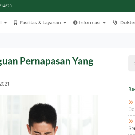
714578
l
Fasilitas & Layanan
Informasi
Dokte
uan Pernapasan Yang
 2021
Re
Od
Se