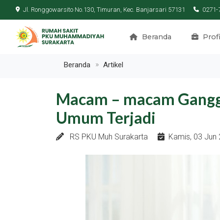
Jl. Ronggowarsito No.130, Timuran, Kec. Banjarsari 57131
0271-
Beranda
Profi
Beranda
Artikel
Macam – macam Gangg
Umum Terjadi
RS PKU Muh Surakarta
Kamis, 03 Jun