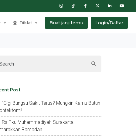
r
Diklat
Buat janji temu
Login/Daftar
cent Post
“gigi Bungsu Sakit Terus? Mungkin Kamu Butuh
ontektomi!
Rs Pku Muhammadiyah Surakarta
marakkan Ramadan