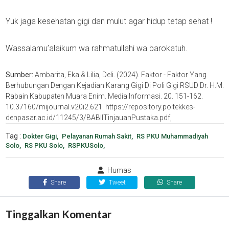
Yuk jaga kesehatan gigi dan mulut agar hidup tetap sehat !
Wassalamu’alaikum wa rahmatullahi wa barokatuh.
Sumber:
Ambarita, Eka & Lilia, Deli. (2024). Faktor - Faktor Yang
Berhubungan Dengan Kejadian Karang Gigi Di Poli Gigi RSUD Dr. H.M.
Rabain Kabupaten Muara Enim. Media Informasi. 20. 151-162.
10.37160/mijournal.v20i2.621. https://repository.poltekkes-
denpasar.ac.id/11245/3/BABIITinjauanPustaka.pdf,
Tag :
Dokter Gigi
Pelayanan Rumah Sakit
RS PKU Muhammadiyah
Solo
RS PKU Solo
RSPKUSolo
Humas
Share
Tweet
Share
Tinggalkan Komentar