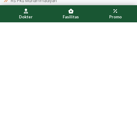
Rs Pku Muhammadiyah
Surakarta Semarakkan
Ramadan
Dokter
Fasilitas
Promo
Instalasi Gizi Rs Pku
Muhammadiyah Surakarta
Resmi Bersertifikat Halal
Emergency Cases
0271-714578
Informasi gawat darurat silahkan kontak cepat nomor tersebut
di atas.
© 2024
RS PKU Muhammadiyah Surakarta
. All Rights