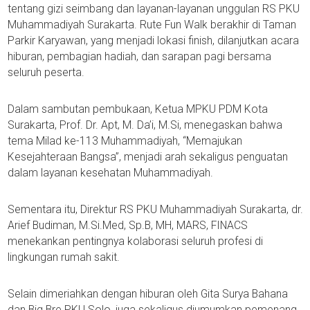
tentang gizi seimbang dan layanan-layanan unggulan RS PKU
Muhammadiyah Surakarta. Rute Fun Walk berakhir di Taman
Parkir Karyawan, yang menjadi lokasi finish, dilanjutkan acara
hiburan, pembagian hadiah, dan sarapan pagi bersama
seluruh peserta.
Dalam sambutan pembukaan, Ketua MPKU PDM Kota
Surakarta, Prof. Dr. Apt, M. Da’i, M.Si, menegaskan bahwa
tema Milad ke-113 Muhammadiyah, “Memajukan
Kesejahteraan Bangsa”, menjadi arah sekaligus penguatan
dalam layanan kesehatan Muhammadiyah.
Sementara itu, Direktur RS PKU Muhammadiyah Surakarta, dr.
Arief Budiman, M.Si.Med, Sp.B, MH, MARS, FINACS
menekankan pentingnya kolaborasi seluruh profesi di
lingkungan rumah sakit.
Selain dimeriahkan dengan hiburan oleh Gita Surya Bahana
dan Big Bre PKU Solo, juga sekaligus diumumkan pemenang