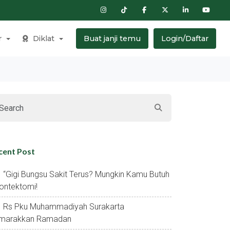
r
Diklat
Buat janji temu
Login/Daftar
cent Post
“gigi Bungsu Sakit Terus? Mungkin Kamu Butuh
ontektomi!
Rs Pku Muhammadiyah Surakarta
marakkan Ramadan