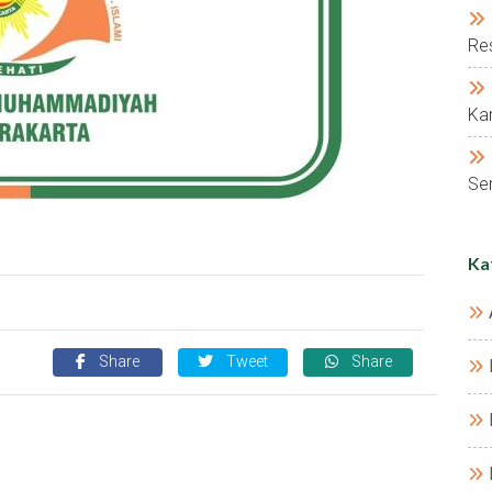
Res
Kar
Ser
Ka
Share
Tweet
Share