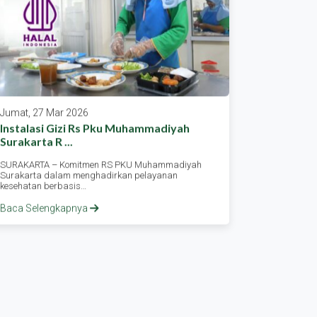
Jumat, 27 Mar 2026
Rabu, 25 
Instalasi Gizi Rs Pku Muhammadiyah
Lebaran S
Surakarta R ...
Karang ...
SURAKARTA – Komitmen RS PKU Muhammadiyah
Asssalamu’
Surakarta dalam menghadirkan pelayanan
kabarnya ?
kesehatan berbasis…
dan…
Baca Selengkapnya
Baca Sele