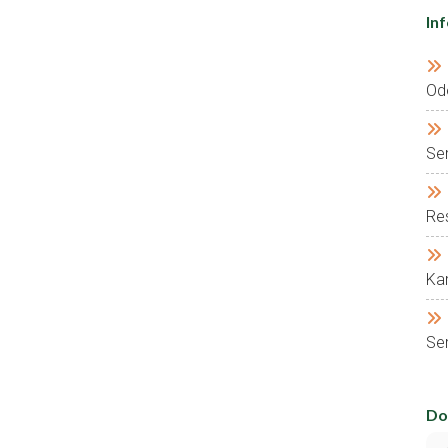
In
Od
Se
Res
Kar
Ser
Do