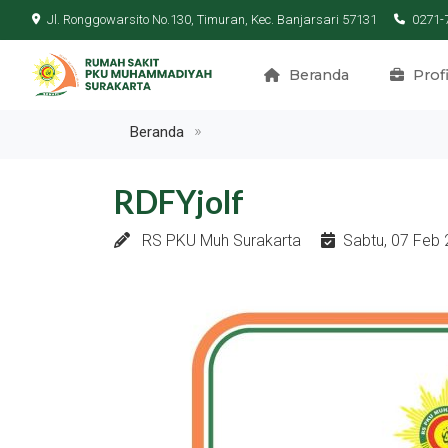
Jl. Ronggowarsito No.130, Timuran, Kec. Banjarsari 57131
0271-
Beranda
Profi
Beranda
RDFYjolf
RS PKU Muh Surakarta
Sabtu, 07 Feb