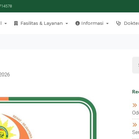
714578
l
Fasilitas & Layanan
Informasi
Dokte
 2026
Re
Od
Se