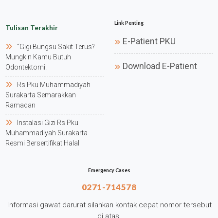
Link Penting
Tulisan Terakhir
E-Patient PKU
“gigi Bungsu Sakit Terus?
Mungkin Kamu Butuh
Download E-Patient
Odontektomi!
Rs Pku Muhammadiyah
Surakarta Semarakkan
Ramadan
Instalasi Gizi Rs Pku
Muhammadiyah Surakarta
Resmi Bersertifikat Halal
Emergency Cases
0271-714578
Informasi gawat darurat silahkan kontak cepat nomor tersebut
di atas.