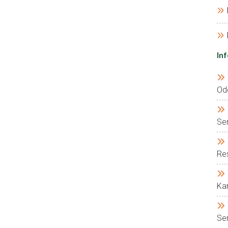
In
Od
Se
Res
Kar
Ser