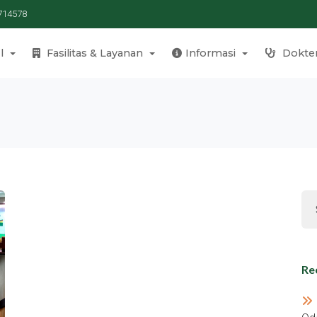
714578
l
Fasilitas & Layanan
Informasi
Dokte
Re