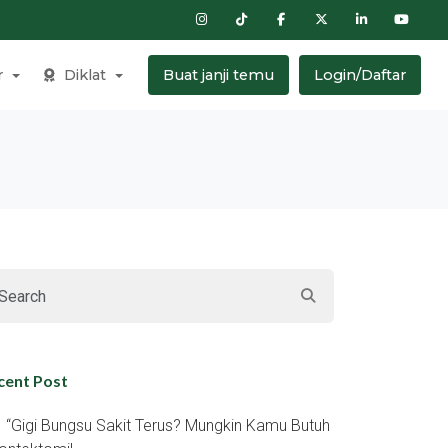
r
Diklat
Buat janji temu
Login/Daftar
cent Post
“gigi Bungsu Sakit Terus? Mungkin Kamu Butuh