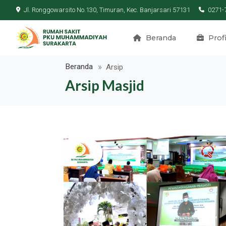
Jl. Ronggowarsito No.130, Timuran, Kec. Banjarsari 57131
0271-
Beranda
Profi
Beranda
Arsip
Arsip Masjid