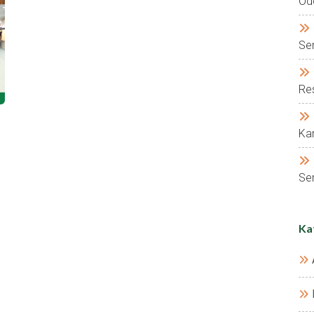
Od
Se
Res
Kar
Ser
Ka