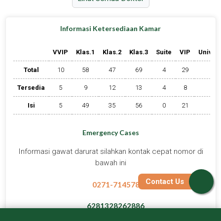
Dokter Spesialis
RS PKU Muhammadiyah Surakarta
drg. Ayim Farhatun Suha, MDSc, Sp.KGA
SPECIALITY
Gigi - Spesialis Gigi Anak
Lihat Profil Selengkapnya
Lihat Jadwal Praktek
Contact Us
Book Appoinment
Kontak Cepat