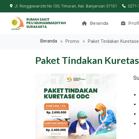
Jl. Ronggowarsito No.130, Timuran, Kec. Banjarsari 57131
0271-
Beranda
Profi
Beranda
Promo
Paket Tindakan Kuretas
Paket Tindakan Kureta
Su