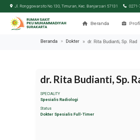
Jl. Ronggowarsito No.130, Timuran, Kec. Banjarsari 57131
0271-
Beranda
Profi
Beranda
Dokter
dr. Rita Budianti, Sp. Rad
dr. Rita Budianti, Sp. 
SPECIALITY
Spesialis Radiologi
Status
Dokter Spesialis Full-Timer