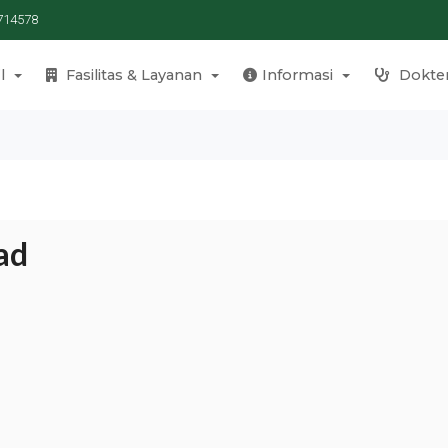
714578
l
Fasilitas & Layanan
Informasi
Dokte
Rad