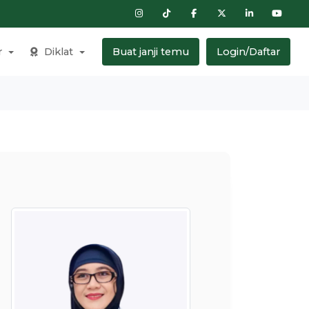
r
Diklat
Buat janji temu
Login/Daftar