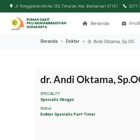
Jl. Ronggowarsito No.130, Timuran, Kec. Banjarsari 57131
0271-
Beranda
Profi
Beranda
Dokter
dr. Andi Oktama, Sp.OG
dr. Andi Oktama, Sp.
SPECIALITY
Spesialis Obsgyn
Status
Dokter Spesialis Part-Timer