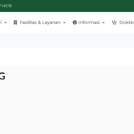
714578
l
Fasilitas & Layanan
Informasi
Dokte
OG