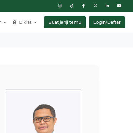
r
Diklat
Buat janji temu
Login/Daftar