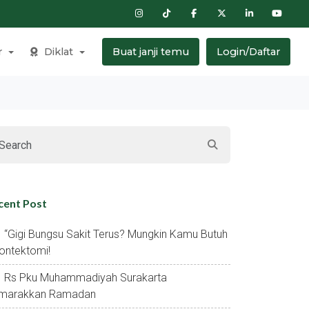
r
Diklat
Buat janji temu
Login/Daftar
cent Post
“gigi Bungsu Sakit Terus? Mungkin Kamu Butuh
ontektomi!
Rs Pku Muhammadiyah Surakarta
marakkan Ramadan