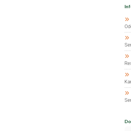
In
Od
Se
Res
Kar
Ser
Do