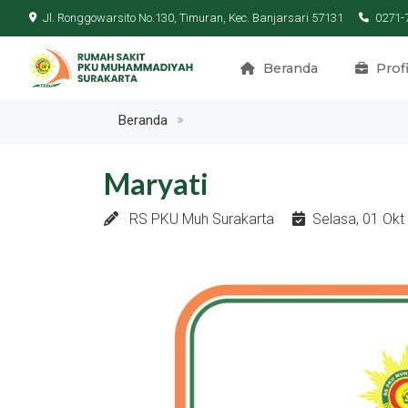
Jl. Ronggowarsito No.130, Timuran, Kec. Banjarsari 57131
0271-
Beranda
Profi
Beranda
Maryati
RS PKU Muh Surakarta
Selasa, 01 Okt