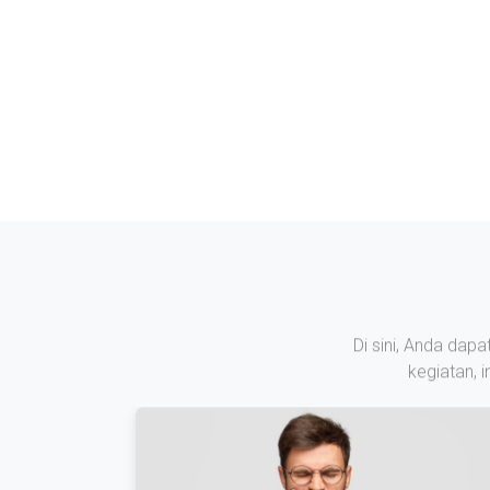
Di sini, Anda dap
kegiatan, 