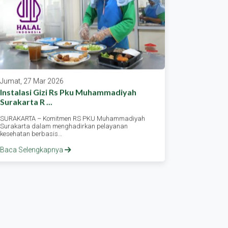
Jumat, 27 Mar 2026
Rabu, 25 
Instalasi Gizi Rs Pku Muhammadiyah
Lebaran S
Surakarta R ...
Karang ...
SURAKARTA – Komitmen RS PKU Muhammadiyah
Asssalamu’
Surakarta dalam menghadirkan pelayanan
kabarnya ?
kesehatan berbasis…
dan…
Baca Selengkapnya
Baca Sele