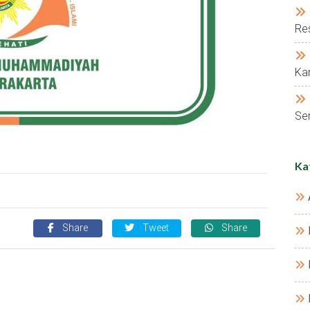
Res
Kar
Ser
Ka
Share
Tweet
Share