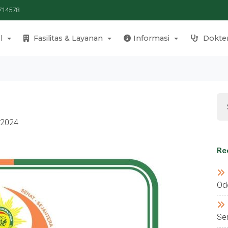
714578
l
Fasilitas & Layanan
Informasi
Dokte
 2024
Re
Od
Se